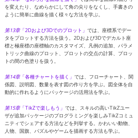
を変えたり、なめらかにして角の尖りをなくし、手書きの
ように簡単に曲線を描く様々な方法を学ぶ。
第13章
「2Dおよび3Dでのプロット」
では、座標系でデー
タをプロットする方法を扱う。2Dおよび3Dでデカルト座
標と極座標の座標軸のカスタマイズ、凡例の追加、パラメ
トリック曲線のプロット、プロットの交点の計算、プロッ
トの間の色塗りを扱う。
第14章
「各種チャートを描く」
では、フローチャート、関
係図、説明図、数量を表す図の作り方を学ぶ。図全体を自
動的に作れるようにパッケージの活用法を学ぶ。
第15章
「TikZで楽しもう」
では、スキルの高いTikZユー
ザが追加パッケージのプログラミングを楽しみTikZコミュ
ニティでシェアする方法などを列挙する。かわいい動物、
人物、国旗、パズルやゲームを描画する方法も学ぶ。