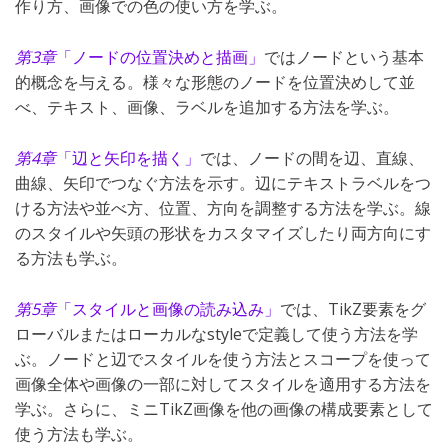
作り方、画像での色の使い方を学ぶ。
第3章
「ノードの位置決めと描画」
ではノードという基本
的概念を与える。様々な形態のノードを位置決めして並
べ、テキスト、画像、ラベルを追加する方法を学ぶ。
第4章
「辺と矢印を描く」
では、ノードの間を辺、直線、
曲線、矢印でつなぐ方法を示す。辺にテキストラベルをつ
ける方法や並べ方、位置、方向を調整する方法を学ぶ。線
のスタイルや矢頭の形状をカスタマイズしたり両方向にす
る方法も学ぶ。
第5章
「スタイルと画像の読み込み」
では、TikZ要素をグ
ローバルまたはローカルなstyleで定義して使う方法を学
ぶ。ノードと辺でスタイルを使う方法とスコープを使って
画像全体や画像の一部に対してスタイルを適用する方法を
学ぶ。さらに、ミニTikZ画像を他の画像の構成要素として
使う方法も学ぶ。