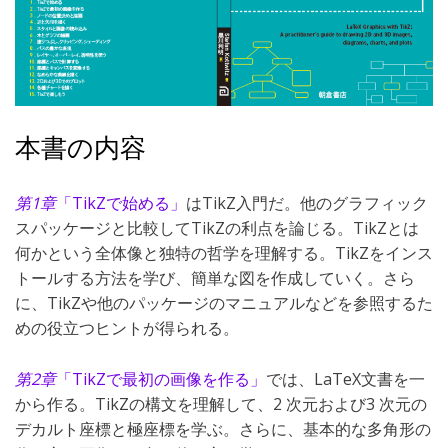
本書の内容
第1章
「TikZで始める」
はTikZ入門だ。他のグラフィック
スパッケージと比較してTikZの利点を論じる。TikZとは
何かという全体像と独特の哲学を理解する。TikZをインス
トールする方法を学び、簡単な図を作成していく。さら
に、TikZや他のパッケージのマニュアルなどを参照するた
めの役立つヒントが得られる。
第2章
「TikZで最初の画像を作る」
では、LaTeX文書を一
から作る。TikZの構文を理解して、2 次元および3 次元の
デカルト座標と極座標を学ぶ。さらに、基本的な多角形の