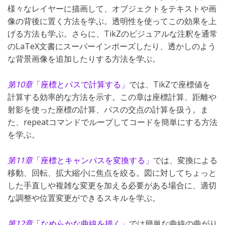
様々なレイヤーに描画して、オブジェクトをテキストや画
像の背後に置く方法を学ぶ。透明性を使ってこの効果を上
げる方法も学ぶ。さらに、TikZのビジュアルな注釈を通常
のLaTeX文書にスーパーインポーズしたり、透かしのよう
な背景画像を追加したりする方法を学ぶ。
第10章
「座標とパスで計算する」
では、TikZで座標値を
計算する効率的な方法を示す。この章は座標計算、距離や
射影を使った座標の計算、パスの交点の計算を扱う。ま
た、repeatコマンドでループしてコードを簡単にする方法
を学ぶ。
第11章
「座標とキャンバスを変換する」
では、変換による
移動、回転、拡大縮小に焦点を絞る。図に対してちょっと
した手直しや複雑な変更を加える必要がある場合に、適切
な調整や位置変更ができるスキルを学ぶ。
第12章
「なめらかな曲線を描く」
では簡単な曲線の曲がり