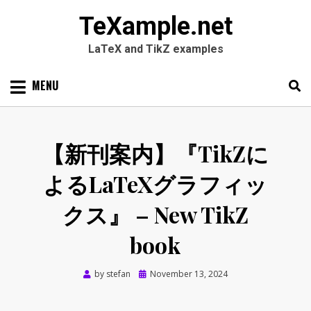
TeXample.net
LaTeX and TikZ examples
Skip
MENU
to
content
Search
SEARC
for:
【新刊案内】『TikZに
よるLaTeXグラフィッ
クス』 – New TikZ
book
Posted
by
stefan
November 13, 2024
on