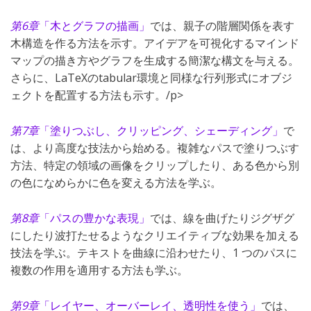
第6章
「木とグラフの描画」
では、親子の階層関係を表す
木構造を作る方法を示す。アイデアを可視化するマインド
マップの描き方やグラフを生成する簡潔な構文を与える。
さらに、LaTeXのtabular環境と同様な行列形式にオブジ
ェクトを配置する方法も示す。/p>
第7章
「塗りつぶし、クリッピング、シェーディング」
で
は、より高度な技法から始める。複雑なパスで塗りつぶす
方法、特定の領域の画像をクリップしたり、ある色から別
の色になめらかに色を変える方法を学ぶ。
第8章
「パスの豊かな表現」
では、線を曲げたりジグザグ
にしたり波打たせるようなクリエイティブな効果を加える
技法を学ぶ。テキストを曲線に沿わせたり、1 つのパスに
複数の作用を適用する方法も学ぶ。
第9章
「レイヤー、オーバーレイ、透明性を使う」
では、