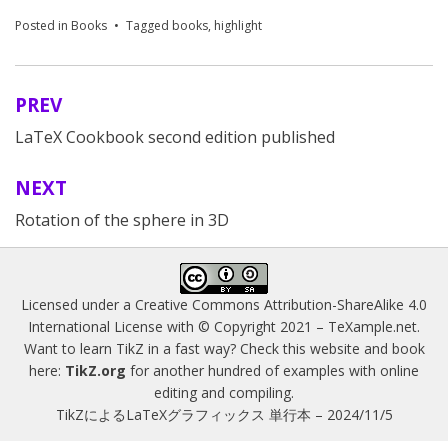
Posted in
Books
Tagged
books
,
highlight
PREV
Post
LaTeX Cookbook second edition published
navigation
NEXT
Rotation of the sphere in 3D
Licensed under a
Creative Commons Attribution-ShareAlike 4.0
International License
with © Copyright 2021 –
TeXample.net
.
Want to learn TikZ in a fast way? Check this website and book
here:
TikZ.org
for another hundred of examples with online
editing and compiling.
TikZによるLaTeXグラフィックス 単行本 – 2024/11/5
Magazine WordPress Themes
by DesignOrbital