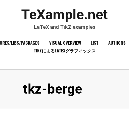
TeXample.net
LaTeX and TikZ examples
URES/LIBS/PACKAGES
VISUAL OVERVIEW
LIST
AUTHORS
TIKZによるLATEXグラフィックス
Tag
:
tkz-berge